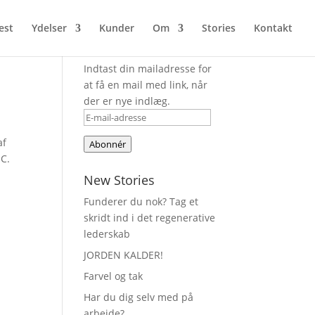
est
Ydelser
Kunder
Om
Stories
Kontakt
Bliv inspireret
Indtast din mailadresse for
at få en mail med link, når
der er nye indlæg.
E-
mail-
af
Abonnér
adresse
.C.
New Stories
Funderer du nok? Tag et
skridt ind i det regenerative
lederskab
JORDEN KALDER!
Farvel og tak
Har du dig selv med på
arbejde?