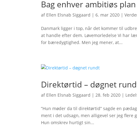
Bag enhver ambitiøs plan
af
Ellen Elsnab Siggaard
|
6. mar 2020
|
Verde
Danmark ligger i top, når det kommer til udbr
at handle efter dem. Løvemorledelse Vi har læn
for bæredygtighed. Men jeg mener, at...
Direktørtid – døgnet rund
af
Ellen Elsnab Siggaard
|
28. feb 2020
|
Ledel
”Hun møder da til direktørtid” sagde en pædag
ment i det udsagn, men alligevel ser jeg flere g
Hun omskrev hurtigt sin...