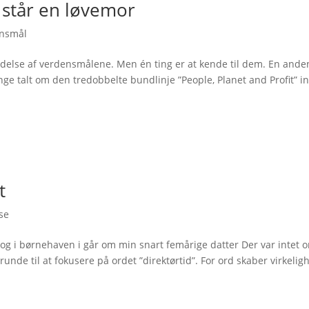
 står en løvemor
nsmål
edelse af verdensmålene. Men én ting er at kende til dem. En ande
ge talt om den tredobbelte bundlinje ”People, Planet and Profit” i
t
se
og i børnehaven i går om min snart femårige datter Der var intet 
runde til at fokusere på ordet ”direktørtid”. For ord skaber virkelig