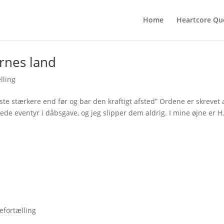
Home
Heartcore Qu
rnes land
lling
ste stærkere end før og bar den kraftigt afsted” Ordene er skrevet 
ede eventyr i dåbsgave, og jeg slipper dem aldrig. I mine øjne er H
efortælling