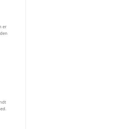
n er
nden
ondt
hed.